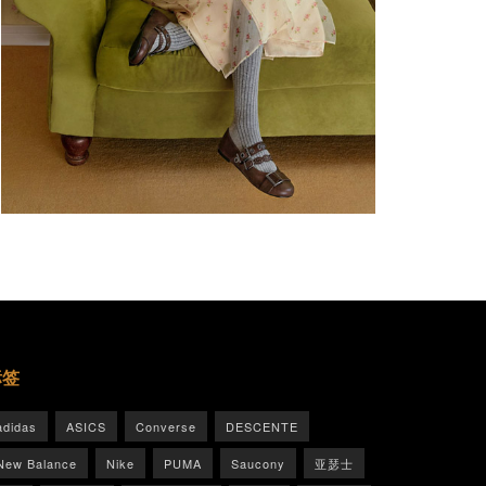
标签
adidas
ASICS
Converse
DESCENTE
New Balance
Nike
PUMA
Saucony
亚瑟士