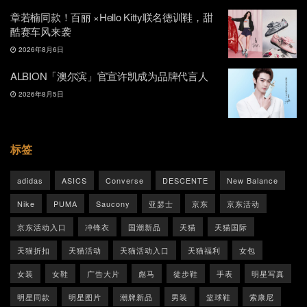
章若楠同款！百丽 ×Hello Kitty联名德训鞋，甜
酷赛车风来袭
2026年8月6日
ALBION「澳尔滨」官宣许凯成为品牌代言人
2026年8月5日
标签
adidas
ASICS
Converse
DESCENTE
New Balance
Nike
PUMA
Saucony
亚瑟士
京东
京东活动
京东活动入口
冲锋衣
国潮新品
天猫
天猫国际
天猫折扣
天猫活动
天猫活动入口
天猫福利
女包
女装
女鞋
广告大片
彪马
徒步鞋
手表
明星写真
明星同款
明星图片
潮牌新品
男装
篮球鞋
索康尼