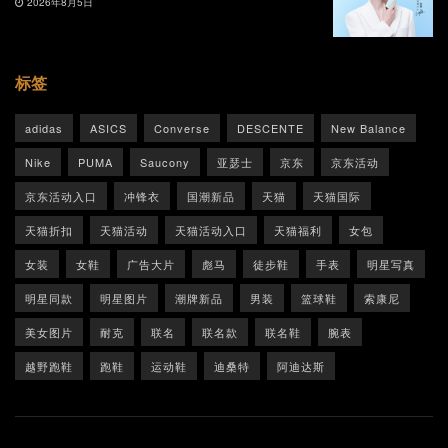
2026年8月5日
标签
adidas
ASICS
Converse
DESCENTE
New Balance
Nike
PUMA
Saucony
亚瑟士
京东
京东活动
京东活动入口
冲锋衣
国潮新品
天猫
天猫国际
天猫折扣
天猫活动
天猫活动入口
天猫福利
女包
女装
女鞋
广告大片
彪马
徒步鞋
手表
明星写真
明星同款
明星图片
潮牌新品
男装
篮球鞋
索康尼
美女图片
耐克
联名
联名款
联名鞋
腕表
越野跑鞋
跑鞋
运动鞋
迪桑特
阿迪达斯