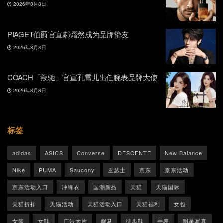
2026年8月8日
PIAGET伯爵官宣郝熠然成为品牌挚友
2026年8月8日
COACH「蔻驰」官宣孔雪儿出任腕表品牌大使
2026年8月8日
标签
adidas
ASICS
Converse
DESCENTE
New Balance
Nike
PUMA
Saucony
亚瑟士
京东
京东活动
京东活动入口
冲锋衣
国潮新品
天猫
天猫国际
天猫折扣
天猫活动
天猫活动入口
天猫福利
女包
女装
女鞋
广告大片
彪马
徒步鞋
手表
明星写真