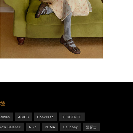
标签
adidas
ASICS
Converse
DESCENTE
New Balance
Nike
PUMA
Saucony
亚瑟士