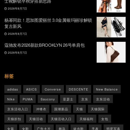
士靴解锁早秋穿搭新思路
2026年8月7日
杨幂同款！思加图爱丽丝 3.0金属银玛丽珍解锁
复古新风
2026年8月7日
蔻驰发布2026新款BROOKLYN 26号单肩包
2026年8月7日
标签
adidas
ASICS
Converse
DESCENTE
New Balance
Nike
PUMA
Saucony
亚瑟士
京东
京东活动
京东活动入口
冲锋衣
国潮新品
天猫
天猫国际
天猫折扣
天猫活动
天猫活动入口
天猫福利
女包
女装
女鞋
广告大片
彪马
徒步鞋
手表
明星写真