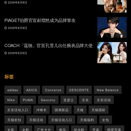
2026年8月8日
PIAGET伯爵官宣郝熠然成为品牌挚友
2026年8月8日
COACH「蔻驰」官宣孔雪儿出任腕表品牌大使
2026年8月8日
标签
adidas
ASICS
Converse
DESCENTE
New Balance
Nike
PUMA
Saucony
亚瑟士
京东
京东活动
京东活动入口
冲锋衣
国潮新品
天猫
天猫国际
天猫折扣
天猫活动
天猫活动入口
天猫福利
女包
女装
女鞋
广告大片
彪马
徒步鞋
手表
明星写真