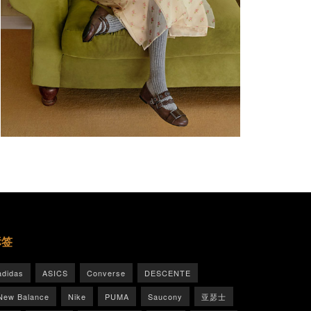
标签
adidas
ASICS
Converse
DESCENTE
New Balance
Nike
PUMA
Saucony
亚瑟士