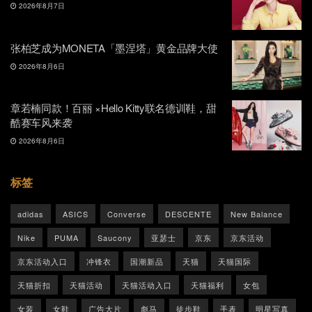
2026年8月7日
张柏芝成为MONETA「墨涅塔」黄金品牌大使
2026年8月6日
章若楠同款！百丽 ×Hello Kitty联名德训鞋，甜
酷赛车风来袭
2026年8月6日
标签
adidas
ASICS
Converse
DESCENTE
New Balance
Nike
PUMA
Saucony
亚瑟士
京东
京东活动
京东活动入口
冲锋衣
国潮新品
天猫
天猫国际
天猫折扣
天猫活动
天猫活动入口
天猫福利
女包
女装
女鞋
广告大片
彪马
徒步鞋
手表
明星写真