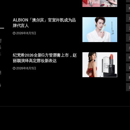
ALBION「澳尔滨」官宣许凯成为品
牌代言人
2026年8月5日
时
品
上
纪梵希2026全新G方管唇膏上市，赵
丽颖演绎高定唇妆新表达
2026年8月5日
潮
、
每