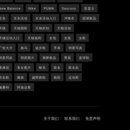
New Balance
Nike
PUMA
Saucony
亚瑟士
京东
京东活动
京东活动入口
冲锋衣
国潮新品
天猫
天猫国际
天猫折扣
天猫活动
天猫活动入口
天猫福利
女包
女装
女鞋
广告大片
彪马
徒步鞋
手表
明星写真
明星同款
明星图片
潮牌新品
男装
篮球鞋
索康尼
美女图片
耐克
联名
联名款
联名鞋
腕表
越野跑鞋
跑鞋
运动鞋
迪桑特
阿迪达斯
关于我们
联系我们
免责声明