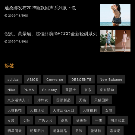
迪桑娜发布2026新款回声系列腋下包
2026年8月9日
倪妮、黄景瑜、赵佳丽演绎ECCO全新轻训系列
2026年8月9日
标签
adidas
ASICS
Converse
DESCENTE
New Balance
Nike
PUMA
Saucony
亚瑟士
京东
京东活动
京东活动入口
冲锋衣
国潮新品
天猫
天猫国际
天猫折扣
天猫活动
天猫活动入口
天猫福利
女包
女装
女鞋
广告大片
彪马
徒步鞋
手表
明星写真
明星同款
明星图片
潮牌新品
男装
篮球鞋
索康尼