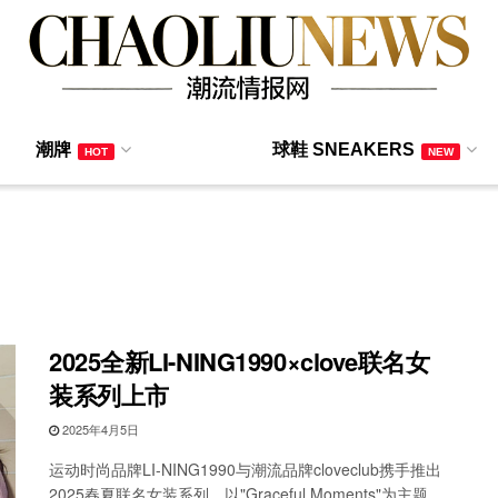
潮牌
球鞋 SNEAKERS
HOT
NEW
2025全新LI-NING1990×clove联名女
装系列上市
2025年4月5日
运动时尚品牌LI-NING1990与潮流品牌cloveclub携手推出
2025春夏联名女装系列，以"Graceful Moments"为主题，