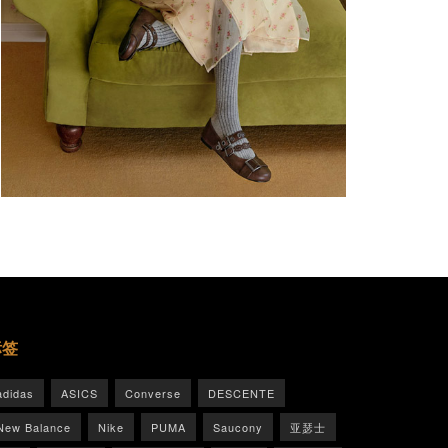
标签
adidas
ASICS
Converse
DESCENTE
New Balance
Nike
PUMA
Saucony
亚瑟士