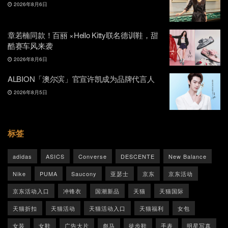
2026年8月6日
章若楠同款！百丽 ×Hello Kitty联名德训鞋，甜
酷赛车风来袭
2026年8月6日
ALBION「澳尔滨」官宣许凯成为品牌代言人
2026年8月5日
标签
adidas
ASICS
Converse
DESCENTE
New Balance
Nike
PUMA
Saucony
亚瑟士
京东
京东活动
京东活动入口
冲锋衣
国潮新品
天猫
天猫国际
天猫折扣
天猫活动
天猫活动入口
天猫福利
女包
女装
女鞋
广告大片
彪马
徒步鞋
手表
明星写真