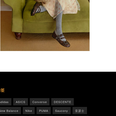
标签
adidas
ASICS
Converse
DESCENTE
New Balance
Nike
PUMA
Saucony
亚瑟士