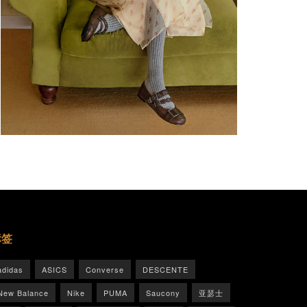
标签
adidas
ASICS
Converse
DESCENTE
New Balance
Nike
PUMA
Saucony
亚瑟士