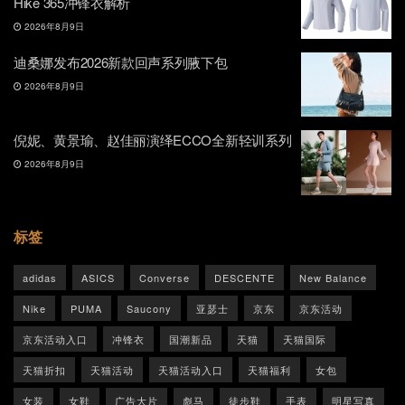
Hike 365冲锋衣解析
2026年8月9日
迪桑娜发布2026新款回声系列腋下包
2026年8月9日
倪妮、黄景瑜、赵佳丽演绎ECCO全新轻训系列
2026年8月9日
标签
adidas
ASICS
Converse
DESCENTE
New Balance
Nike
PUMA
Saucony
亚瑟士
京东
京东活动
京东活动入口
冲锋衣
国潮新品
天猫
天猫国际
天猫折扣
天猫活动
天猫活动入口
天猫福利
女包
女装
女鞋
广告大片
彪马
徒步鞋
手表
明星写真