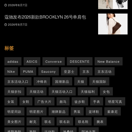
2026年8月7日
蔻驰发布2026新款BROOKLYN 26号单肩包
2026年8月7日
标签
adidas
ASICS
Converse
DESCENTE
New Balance
Nike
PUMA
Saucony
亚瑟士
京东
京东活动
京东活动入口
冲锋衣
国潮新品
天猫
天猫国际
天猫折扣
天猫活动
天猫活动入口
天猫福利
女包
女装
女鞋
广告大片
彪马
徒步鞋
手表
明星写真
明星同款
明星图片
潮牌新品
男装
篮球鞋
索康尼
美女图片
耐克
联名
联名款
联名鞋
腕表
越野跑鞋
跑鞋
运动鞋
迪桑特
阿迪达斯