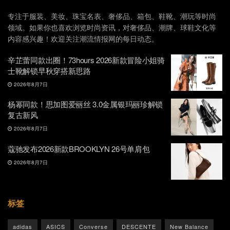
专注于服装、美妆、珠宝名表、奢侈品、箱包、鞋靴、潮玩等时尚
领域。如果你也喜欢浏览时尚资讯，对奢侈品、潮牌、球鞋文化等
内容感兴趣！欢迎关注潮流情报网的每日动态。
辛芷蕾同款出圈！73hours 2026新款冒险小姐骑
士靴解锁早秋穿搭新思路
2026年8月7日
杨幂同款！思加图爱丽丝 3.0金属银玛丽珍解锁
复古新风
2026年8月7日
蔻驰发布2026新款BROOKLYN 26号单肩包
2026年8月7日
标签
adidas
ASICS
Converse
DESCENTE
New Balance