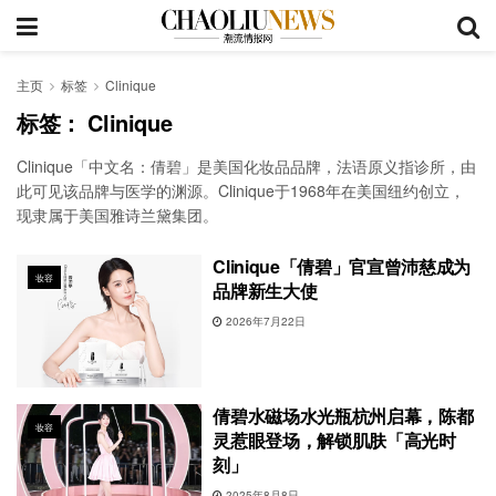
主页
标签
Clinique
标签：
Clinique
‌Clinique「中文名：倩碧」是美国化妆品品牌‌，法语原义指诊所，由
此可见该品牌与医学的渊源。‌‌Clinique于1968年在美国纽约创立，
现隶属于美国雅诗兰黛集团。
Clinique「倩碧」官宣曾沛慈成为
妆容
品牌新生大使
2026年7月22日
倩碧水磁场水光瓶杭州启幕，陈都
妆容
灵惹眼登场，解锁肌肤「高光时
刻」
2025年8月8日