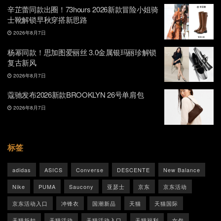
辛芷蕾同款出圈！73hours 2026新款冒险小姐骑
士靴解锁早秋穿搭新思路
2026年8月7日
杨幂同款！思加图爱丽丝 3.0金属银玛丽珍解锁
复古新风
2026年8月7日
蔻驰发布2026新款BROOKLYN 26号单肩包
2026年8月7日
标签
adidas
ASICS
Converse
DESCENTE
New Balance
Nike
PUMA
Saucony
亚瑟士
京东
京东活动
京东活动入口
冲锋衣
国潮新品
天猫
天猫国际
天猫折扣
天猫活动
天猫活动入口
天猫福利
女包