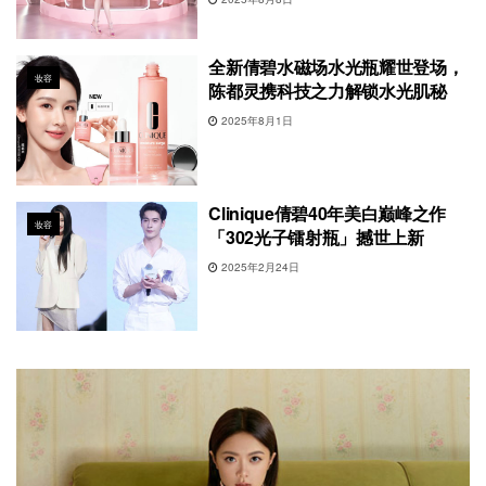
全新倩碧水磁场水光瓶耀世登场，
妆容
陈都灵携科技之力解锁水光肌秘
2025年8月1日
Clinique倩碧40年美白巅峰之作
妆容
「302光子镭射瓶」撼世上新
2025年2月24日