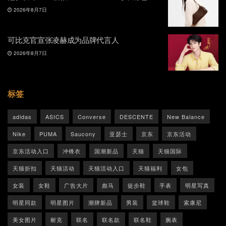
2026年8月7日
可比克官宣张凌赫成为品牌代言人
2026年8月7日
标签
adidas
ASICS
Converse
DESCENTE
New Balance
Nike
PUMA
Saucony
亚瑟士
京东
京东活动
京东活动入口
冲锋衣
国潮新品
天猫
天猫国际
天猫折扣
天猫活动
天猫活动入口
天猫福利
女包
女装
女鞋
广告大片
彪马
徒步鞋
手表
明星写真
明星同款
明星图片
潮牌新品
男装
篮球鞋
索康尼
美女图片
耐克
联名
联名款
联名鞋
腕表