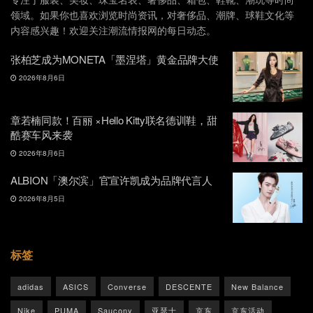
领域。如果你也喜欢浏览时尚资讯，对奢侈品、潮牌、球鞋文化等
内容感兴趣！欢迎关注潮流情报网的每日动态。
张柏芝成为MONETA「墨涅塔」黄金品牌大使
2026年8月6日
章若楠同款！百丽 ×Hello Kitty联名德训鞋，甜
酷赛车风来袭
2026年8月6日
ALBION「澳尔滨」官宣许凯成为品牌代言人
2026年8月5日
标签
adidas
ASICS
Converse
DESCENTE
New Balance
Nike
PUMA
Saucony
亚瑟士
京东
京东活动