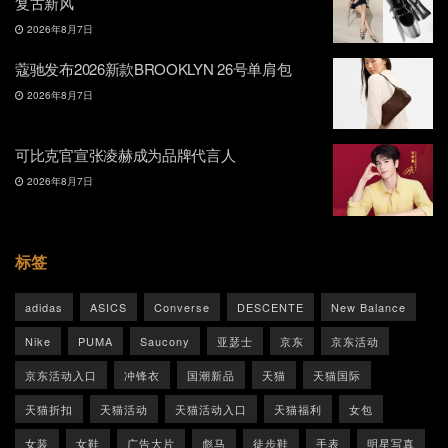
复古新风
2026年8月7日
蔻驰发布2026新款BROOKLYN 26号单肩包
2026年8月7日
可比克官宣张凌赫成为品牌代言人
2026年8月7日
标签
adidas
ASICS
Converse
DESCENTE
New Balance
Nike
PUMA
Saucony
亚瑟士
京东
京东活动
京东活动入口
冲锋衣
国潮新品
天猫
天猫国际
天猫折扣
天猫活动
天猫活动入口
天猫福利
女包
女装
女鞋
广告大片
彪马
徒步鞋
手表
明星写真