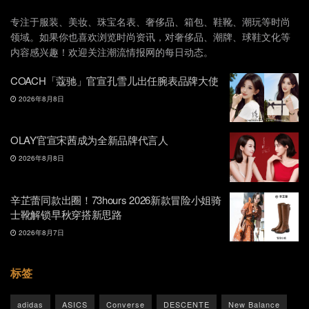
专注于服装、美妆、珠宝名表、奢侈品、箱包、鞋靴、潮玩等时尚
领域。如果你也喜欢浏览时尚资讯，对奢侈品、潮牌、球鞋文化等
内容感兴趣！欢迎关注潮流情报网的每日动态。
COACH「蔻驰」官宣孔雪儿出任腕表品牌大使
2026年8月8日
OLAY官宣宋茜成为全新品牌代言人
2026年8月8日
辛芷蕾同款出圈！73hours 2026新款冒险小姐骑
士靴解锁早秋穿搭新思路
2026年8月7日
标签
adidas
ASICS
Converse
DESCENTE
New Balance