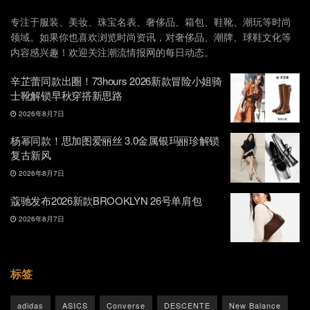
专注于服装、美妆、珠宝名表、奢侈品、箱包、鞋靴、潮玩等时尚
领域。如果你也喜欢浏览时尚资讯，对奢侈品、潮牌、球鞋文化等
内容感兴趣！欢迎关注潮流情报网的每日动态。
辛芷蕾同款出圈！73hours 2026新款冒险小姐骑
士靴解锁早秋穿搭新思路
2026年8月7日
杨幂同款！思加图爱丽丝 3.0金属银玛丽珍解锁
复古新风
2026年8月7日
蔻驰发布2026新款BROOKLYN 26号单肩包
2026年8月7日
标签
adidas
ASICS
Converse
DESCENTE
New Balance