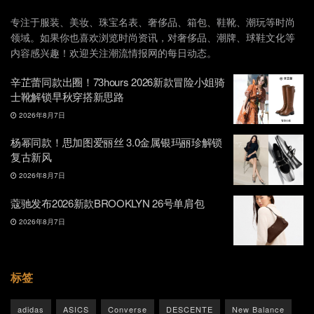
专注于服装、美妆、珠宝名表、奢侈品、箱包、鞋靴、潮玩等时尚
领域。如果你也喜欢浏览时尚资讯，对奢侈品、潮牌、球鞋文化等
内容感兴趣！欢迎关注潮流情报网的每日动态。
辛芷蕾同款出圈！73hours 2026新款冒险小姐骑
士靴解锁早秋穿搭新思路
2026年8月7日
杨幂同款！思加图爱丽丝 3.0金属银玛丽珍解锁
复古新风
2026年8月7日
蔻驰发布2026新款BROOKLYN 26号单肩包
2026年8月7日
标签
adidas
ASICS
Converse
DESCENTE
New Balance