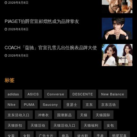
2026年8月8日
PIAGET伯爵官宣郝熠然成为品牌挚友
2026年8月8日
COACH「蔻驰」官宣孔雪儿出任腕表品牌大使
2026年8月8日
标签
adidas
ASICS
Converse
DESCENTE
New Balance
Nike
PUMA
Saucony
亚瑟士
京东
京东活动
京东活动入口
冲锋衣
国潮新品
天猫
天猫国际
天猫折扣
天猫活动
天猫活动入口
天猫福利
女包
女装
女鞋
广告大片
彪马
徒步鞋
手表
明星写真