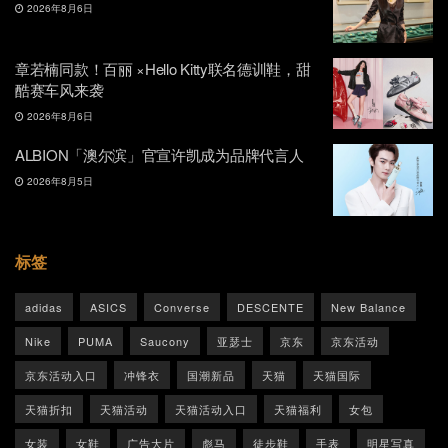
2026年8月6日
章若楠同款！百丽 ×Hello Kitty联名德训鞋，甜
酷赛车风来袭
2026年8月6日
ALBION「澳尔滨」官宣许凯成为品牌代言人
2026年8月5日
标签
adidas
ASICS
Converse
DESCENTE
New Balance
Nike
PUMA
Saucony
亚瑟士
京东
京东活动
京东活动入口
冲锋衣
国潮新品
天猫
天猫国际
天猫折扣
天猫活动
天猫活动入口
天猫福利
女包
女装
女鞋
广告大片
彪马
徒步鞋
手表
明星写真