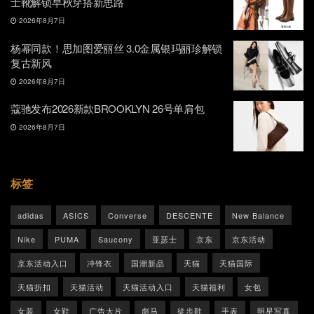
士靴解锁早秋穿搭新思路
2026年8月7日
杨幂同款！思加图爱丽丝 3.0金属银玛丽珍解锁
复古新风
2026年8月7日
蔻驰发布2026新款BROOKLYN 26号单肩包
2026年8月7日
标签
adidas
ASICS
Converse
DESCENTE
New Balance
Nike
PUMA
Saucony
亚瑟士
京东
京东活动
京东活动入口
冲锋衣
国潮新品
天猫
天猫国际
天猫折扣
天猫活动
天猫活动入口
天猫福利
女包
女装
女鞋
广告大片
彪马
徒步鞋
手表
明星写真