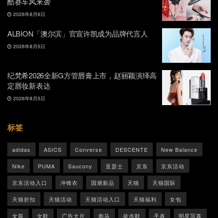
酷赛车风来袭
2026年8月6日
ALBION「澳尔滨」官宣许凯成为品牌代言人
2026年8月5日
纪梵希2026全新G方管唇膏上市，赵丽颖演绎高
定唇妆新表达
2026年8月5日
标签
adidas
ASICS
Converse
DESCENTE
New Balance
Nike
PUMA
Saucony
亚瑟士
京东
京东活动
京东活动入口
冲锋衣
国潮新品
天猫
天猫国际
天猫折扣
天猫活动
天猫活动入口
天猫福利
女包
女装
女鞋
广告大片
彪马
徒步鞋
手表
明星写真