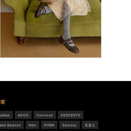
标签
adidas
ASICS
Converse
DESCENTE
New Balance
Nike
PUMA
Saucony
亚瑟士