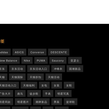
标签
adidas
ASICS
Converse
DESCENTE
New Balance
Nike
PUMA
Saucony
亚瑟士
京东
京东活动
京东活动入口
冲锋衣
国潮新品
天猫
天猫国际
天猫折扣
天猫活动
天猫活动入口
天猫福利
女包
女装
女鞋
广告大片
彪马
徒步鞋
手表
明星写真
明星同款
明星图片
潮牌新品
男装
篮球鞋