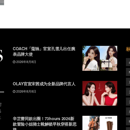
COACH「蔻驰」官宣孔雪儿出任腕
表品牌大使
2026年8月8日
OLAY官宣宋茜成为全新品牌代言人
2026年8月8日
时
品
上
辛芷蕾同款出圈！73hours 2026新
款冒险小姐骑士靴解锁早秋穿搭新思
路