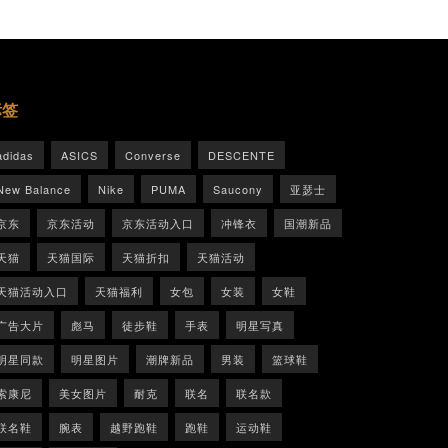
标签
adidas
ASICS
Converse
DESCENTE
New Balance
Nike
PUMA
Saucony
亚瑟士
京东
京东活动
京东活动入口
冲锋衣
国潮新品
天猫
天猫国际
天猫折扣
天猫活动
天猫活动入口
天猫福利
女包
女装
女鞋
广告大片
彪马
徒步鞋
手表
明星写真
明星同款
明星图片
潮牌新品
男装
篮球鞋
索康尼
美女图片
耐克
联名
联名款
联名鞋
腕表
越野跑鞋
跑鞋
运动鞋