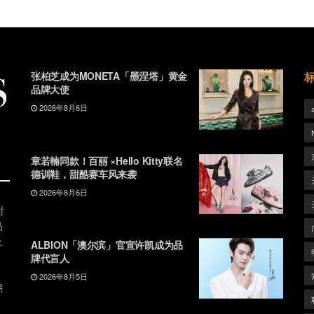
张柏芝成为MONETA「墨涅塔」黄金
品牌大使
2026年8月6日
章若楠同款！百丽 ×Hello Kitty联名
德训鞋，甜酷赛车风来袭
2026年8月6日
时
品
上
ALBION「澳尔滨」官宣许凯成为品
牌代言人
2026年8月5日
潮
、