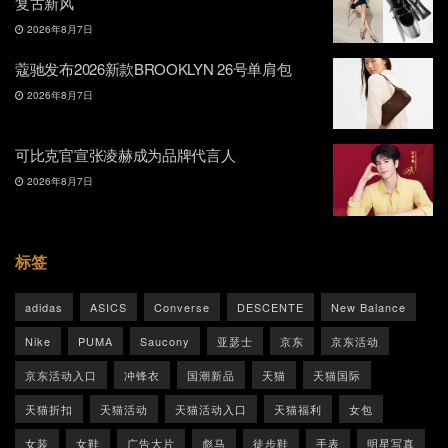
复古新风
2026年8月7日
蔻驰发布2026新款BROOKLYN 26号单肩包
2026年8月7日
可比克官宣张凌赫成为品牌代言人
2026年8月7日
标签
adidas
ASICS
Converse
DESCENTE
New Balance
Nike
PUMA
Saucony
亚瑟士
京东
京东活动
京东活动入口
冲锋衣
国潮新品
天猫
天猫国际
天猫折扣
天猫活动
天猫活动入口
天猫福利
女包
女装
女鞋
广告大片
彪马
徒步鞋
手表
明星写真