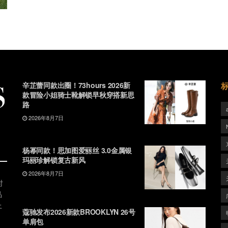
辛芷蕾同款出圈！73hours 2026新
款冒险小姐骑士靴解锁早秋穿搭新思
路
2026年8月7日
杨幂同款！思加图爱丽丝 3.0金属银
玛丽珍解锁复古新风
2026年8月7日
时
品
上
蔻驰发布2026新款BROOKLYN 26号
单肩包