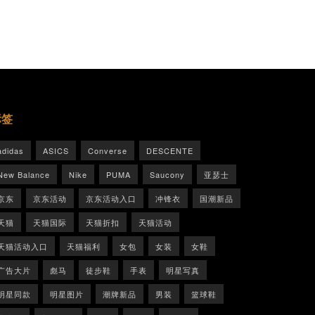
标签
adidas
ASICS
Converse
DESCENTE
New Balance
Nike
PUMA
Saucony
亚瑟士
京东
京东活动
京东活动入口
冲锋衣
国潮新品
天猫
天猫国际
天猫折扣
天猫活动
天猫活动入口
天猫福利
女包
女装
女鞋
广告大片
彪马
徒步鞋
手表
明星写真
明星同款
明星图片
潮牌新品
男装
篮球鞋