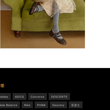
标签
adidas
ASICS
Converse
DESCENTE
New Balance
Nike
PUMA
Saucony
亚瑟士