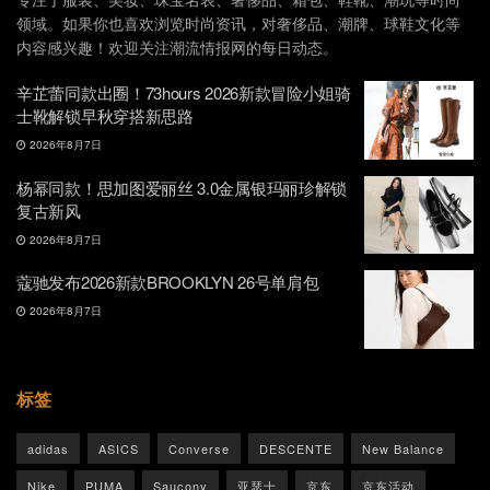
领域。如果你也喜欢浏览时尚资讯，对奢侈品、潮牌、球鞋文化等
内容感兴趣！欢迎关注潮流情报网的每日动态。
辛芷蕾同款出圈！73hours 2026新款冒险小姐骑
士靴解锁早秋穿搭新思路
2026年8月7日
杨幂同款！思加图爱丽丝 3.0金属银玛丽珍解锁
复古新风
2026年8月7日
蔻驰发布2026新款BROOKLYN 26号单肩包
2026年8月7日
标签
adidas
ASICS
Converse
DESCENTE
New Balance
Nike
PUMA
Saucony
亚瑟士
京东
京东活动