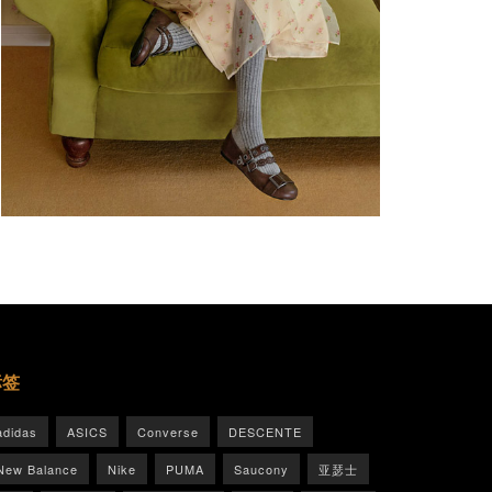
标签
adidas
ASICS
Converse
DESCENTE
New Balance
Nike
PUMA
Saucony
亚瑟士