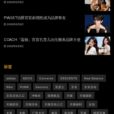
2026年8月8日
PIAGET伯爵官宣郝熠然成为品牌挚友
2026年8月8日
COACH「蔻驰」官宣孔雪儿出任腕表品牌大使
2026年8月8日
标签
adidas
ASICS
Converse
DESCENTE
New Balance
Nike
PUMA
Saucony
亚瑟士
京东
京东活动
京东活动入口
冲锋衣
国潮新品
天猫
天猫国际
天猫折扣
天猫活动
天猫活动入口
天猫福利
女包
女装
女鞋
广告大片
彪马
徒步鞋
手表
明星写真