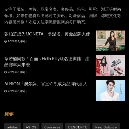
专注于服装、美妆、珠宝名表、奢侈品、箱包、鞋靴、潮玩等时尚
领域。如果你也喜欢浏览时尚资讯，对奢侈品、潮牌、球鞋文化等
内容感兴趣！欢迎关注潮流情报网的每日动态。
张柏芝成为MONETA「墨涅塔」黄金品牌大使
2026年8月6日
章若楠同款！百丽 ×Hello Kitty联名德训鞋，甜
酷赛车风来袭
2026年8月6日
ALBION「澳尔滨」官宣许凯成为品牌代言人
2026年8月5日
标签
adidas
ASICS
Converse
DESCENTE
New Balance