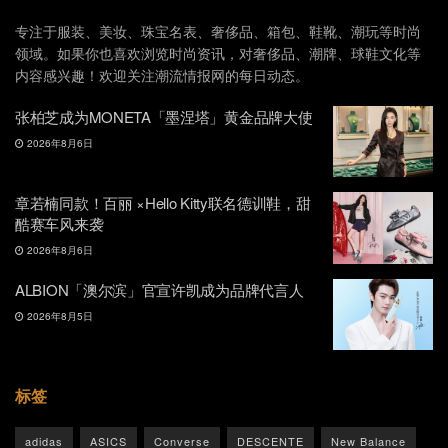
专注于服装、美妆、珠宝名表、奢侈品、箱包、鞋靴、潮玩等时尚
领域。如果你也喜欢浏览时尚资讯，对奢侈品、潮牌、球鞋文化等
内容感兴趣！欢迎关注潮流情报网的每日动态。
张柏芝成为MONETA「墨涅塔」黄金品牌大使
2026年8月6日
章若楠同款！百丽 ×Hello Kitty联名德训鞋，甜
酷赛车风来袭
2026年8月6日
ALBION「澳尔滨」官宣许凯成为品牌代言人
2026年8月5日
标签
adidas
ASICS
Converse
DESCENTE
New Balance