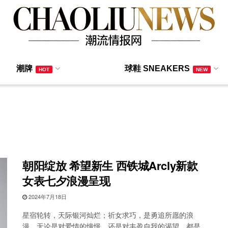
潮牌
球鞋 SNEAKERS
HOT
NEW
朝阳绽放 希望新生 西铁城Arcly新款
女表七夕浪漫呈现
2024年7月18日
星宿轮转，天际银河灿烂；祈女求巧，是勇追所愿的浪
漫。无论是对爱情的憧憬，还是对丰盈自我的渴望，都是