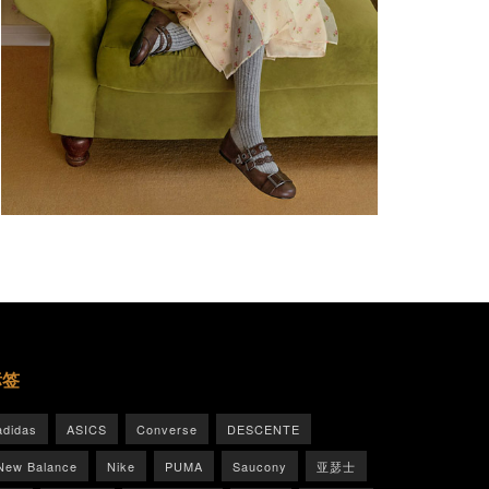
标签
adidas
ASICS
Converse
DESCENTE
New Balance
Nike
PUMA
Saucony
亚瑟士