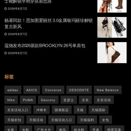
士靴解锁早秋穿搭新思路
2026年8月7日
杨幂同款！思加图爱丽丝 3.0金属银玛丽珍解锁
复古新风
2026年8月7日
蔻驰发布2026新款BROOKLYN 26号单肩包
2026年8月7日
标签
adidas
ASICS
Converse
DESCENTE
New Balance
Nike
PUMA
Saucony
亚瑟士
京东
京东活动
京东活动入口
冲锋衣
国潮新品
天猫
天猫国际
天猫折扣
天猫活动
天猫活动入口
天猫福利
女包
女装
女鞋
广告大片
彪马
徒步鞋
手表
明星写真