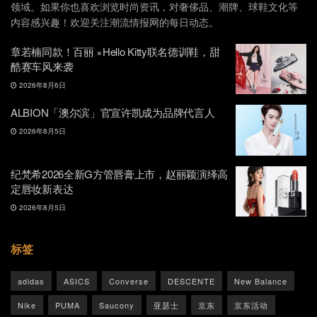
领域。如果你也喜欢浏览时尚资讯，对奢侈品、潮牌、球鞋文化等
内容感兴趣！欢迎关注潮流情报网的每日动态。
章若楠同款！百丽 ×Hello Kitty联名德训鞋，甜
酷赛车风来袭
2026年8月6日
ALBION「澳尔滨」官宣许凯成为品牌代言人
2026年8月5日
纪梵希2026全新G方管唇膏上市，赵丽颖演绎高
定唇妆新表达
2026年8月5日
标签
adidas
ASICS
Converse
DESCENTE
New Balance
Nike
PUMA
Saucony
亚瑟士
京东
京东活动