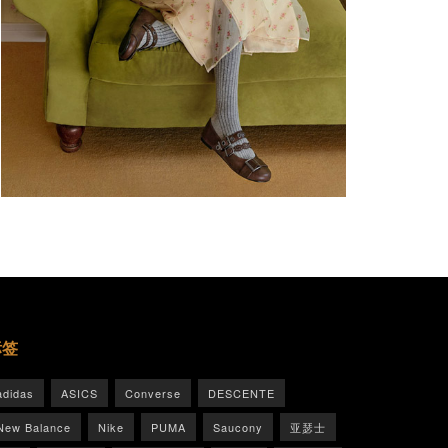
标签
adidas
ASICS
Converse
DESCENTE
New Balance
Nike
PUMA
Saucony
亚瑟士