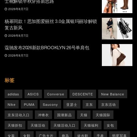
士靴解锁早秋穿搭新思路
2026年8月7日
杨幂同款！思加图爱丽丝 3.0金属银玛丽珍解锁
复古新风
2026年8月7日
蔻驰发布2026新款BROOKLYN 26号单肩包
2026年8月7日
标签
adidas
ASICS
Converse
DESCENTE
New Balance
Nike
PUMA
Saucony
亚瑟士
京东
京东活动
京东活动入口
冲锋衣
国潮新品
天猫
天猫国际
天猫折扣
天猫活动
天猫活动入口
天猫福利
女包
女装
女鞋
广告大片
彪马
徒步鞋
手表
明星写真