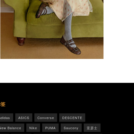
标签
adidas
ASICS
Converse
DESCENTE
New Balance
Nike
PUMA
Saucony
亚瑟士