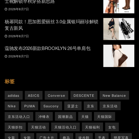
士靴解锁早秋穿搭新思路
2026年8月7日
杨幂同款！思加图爱丽丝 3.0金属银玛丽珍解锁
复古新风
2026年8月7日
蔻驰发布2026新款BROOKLYN 26号单肩包
2026年8月7日
标签
adidas
ASICS
Converse
DESCENTE
New Balance
Nike
PUMA
Saucony
亚瑟士
京东
京东活动
京东活动入口
冲锋衣
国潮新品
天猫
天猫国际
天猫折扣
天猫活动
天猫活动入口
天猫福利
女包
女装
女鞋
广告大片
彪马
徒步鞋
手表
明星写真