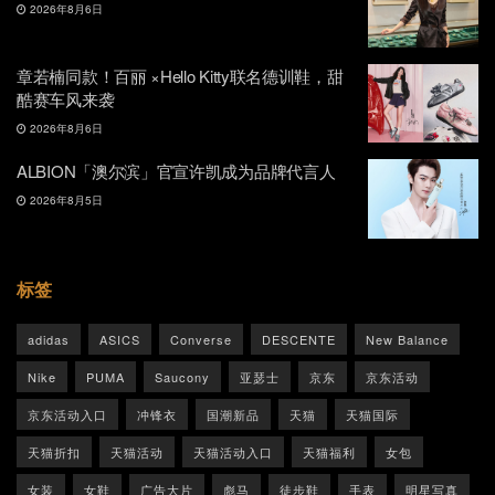
2026年8月6日
章若楠同款！百丽 ×Hello Kitty联名德训鞋，甜
酷赛车风来袭
2026年8月6日
ALBION「澳尔滨」官宣许凯成为品牌代言人
2026年8月5日
标签
adidas
ASICS
Converse
DESCENTE
New Balance
Nike
PUMA
Saucony
亚瑟士
京东
京东活动
京东活动入口
冲锋衣
国潮新品
天猫
天猫国际
天猫折扣
天猫活动
天猫活动入口
天猫福利
女包
女装
女鞋
广告大片
彪马
徒步鞋
手表
明星写真