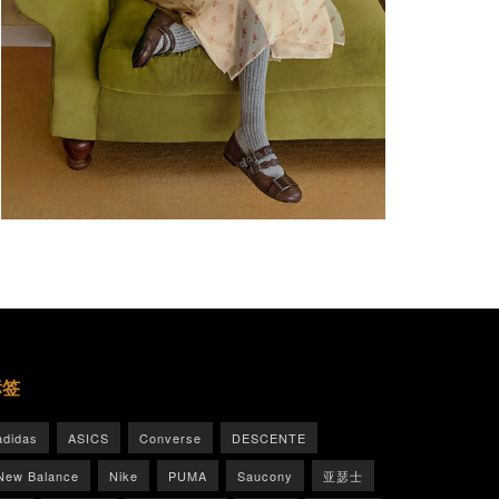
标签
adidas
ASICS
Converse
DESCENTE
New Balance
Nike
PUMA
Saucony
亚瑟士