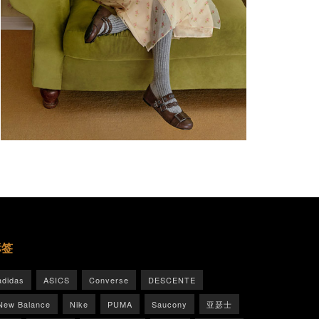
标签
adidas
ASICS
Converse
DESCENTE
New Balance
Nike
PUMA
Saucony
亚瑟士